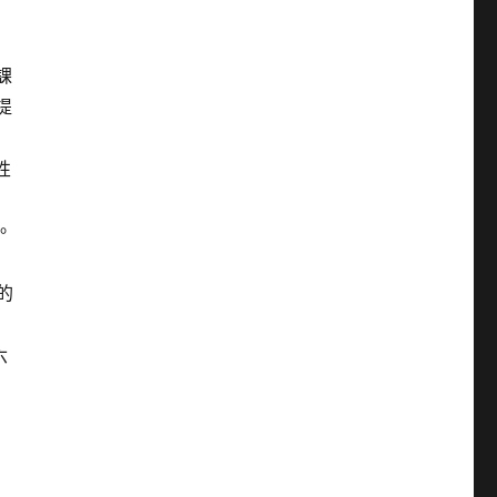
課
提
性
。
的
六