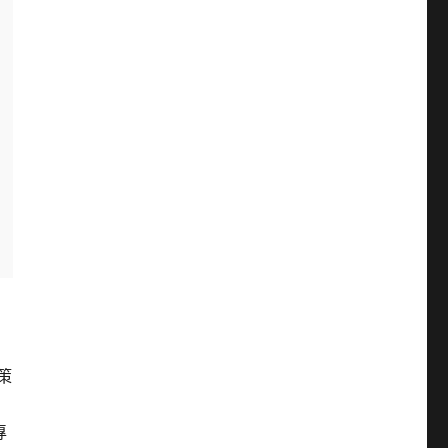
策
，
專