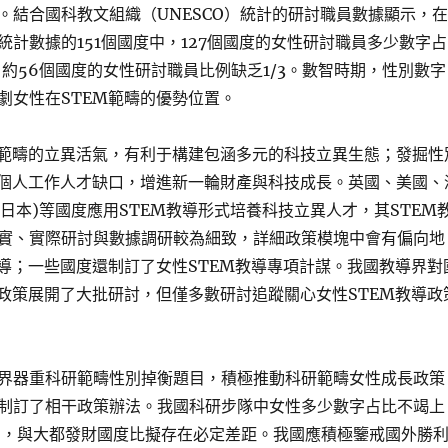
。結合國科教文組織（UNESCO）統計的研討職員數據顯示，在
年有統計數據的151個國度中，127個國度的女性研討職員多少數字占
，約56個國度的女性研討職員比例缺乏1/3。數智時期，性別數字
劇女性在STEM範疇的優勢位置。
M範疇的立異活氣，有利于構建包涵多元的科技立異生態；發掘性
M個人工作人才缺口，增進新一輪財產與科技成長。英國、美國、
n(日本)等國度應用STEM教導形式培養科技立異人才，其STEM
實、實際研討與數據調研較為細致，詳細政策模塊中會有偏向地
教導；一些國度還制訂了女性STEM教導專項計謀。我國教導界對
觀政策展開了大批研討，但僅多數研討追蹤關心女性STEM教導政
界器重科研範疇性別掉衡題目，積極推動科研範疇女性成長政策
制訂了相干政策辦法。我國科研步隊中女性多少數字占比不竭上
%，與大都發財國度比擬存在必定差距。我國應積極鑒戒國外勝