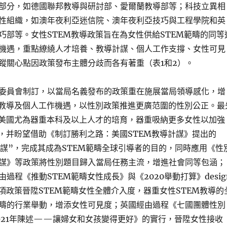
部分，如德國聯邦教導與研討部、愛爾蘭教導部等；科技立異相
性組織，如澳年夜利亞迷信院、澳年夜利亞技巧與工程學院和英
巧部等。女性STEM教導政策旨在為女性供給STEM範疇的同等
機遇，重點繚繞人才培養、教導計謀、個人工作支撐、女性可見
蹤關心點因政策發布主體分歧而各有著重（表1和2）。
委員會制訂，以當局名義發布的政策重在施展當局領導感化，增
性教導及個人工作機遇，以性別政策推進更廣范圍的性別公正。最
的美國尤為器重本科及以上人才的培育，器重吸納更多女性以加強
性，并盼望借助《制訂勝利之路：美國STEM教導計謀》提出的
年計謀”，完成其成為STEM範疇全球引導者的目的，同時應用《性
謀》等政策將性別題目歸入當局任務主流，增進社會同等包涵；
過程《推動STEM範疇女性成長》與《2020舉動打算》desig
專項政策晉陞STEM範疇女性全體介入度，器重女性STEM教導的
疇的行業舉動，增添女性可見度；英國經由過程《七國團體性別
021年陳述——讓婦女和女孩變得更好》的實行，晉陞女性接收