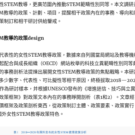
性STEM教導，更廣范圍內推動STEM範疇性別同等。本文調研
EM教導的政策、計劃、項目，提醒相干政策內在的事務、導向和
策制訂和相干研討供給鑒戒。
M教導的政策design
代表性的女性STEM教導政策，數據來自列國當局網站及教導機
起配合與成長組織（OECD）網站枚舉的科技立異範疇性別同等
的事務剖析法提煉出展開女性STEM教導政策的焦點戰略。本研
多少數字、代表性、可比擬性等相干原因，終極拔取2018—202
策作為研討樣本，并根據UNESCO發布的《增進迷信、技巧與立
政策框架》對政策文本內在的事務睜開剖析（表1和2）。文章經
價框架及政策剖析東西，從政策制訂主體、政策要素、政策實行
國外女性STEM教導政策特色。