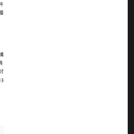
并
履
構
典
討
3
異