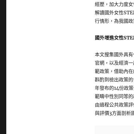
經歷，加大力度女
解讀國外女性ST
行情形，為我國政
國外增進女性STE
本文搜集國外具有
官網，以及經濟一
範政策，借助內在
斟酌到檢出政策的
年發布的14份政
範疇中性別同等的
由過程公共政策評
與評價3方面剖析