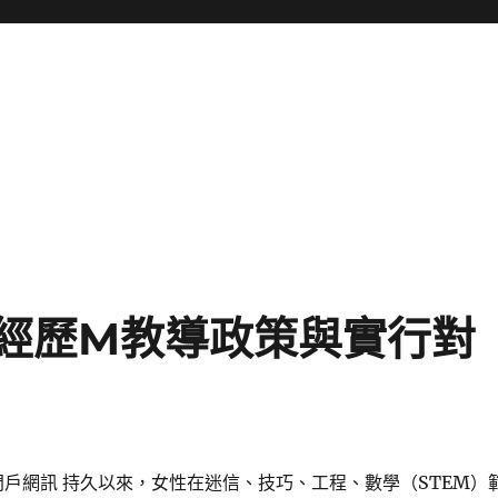
養經歷M教導政策與實行對
門戶網訊 持久以來，女性在迷信、技巧、工程、數學（STEM）