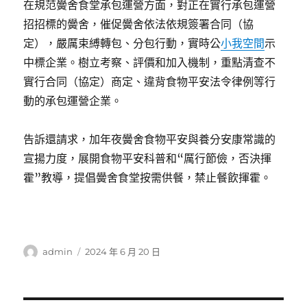
在規范黌舍食堂承包運營方面，對正在實行承包運營
招招標的黌舍，催促黌舍依法依規簽署合同（協
定），嚴厲束縛轉包、分包行動，實時公
小我空間
示
中標企業。樹立考察、評價和加入機制，重點清查不
實行合同（協定）商定、違背食物平安法令律例等行
動的承包運營企業。
告訴還請求，加年夜黌舍食物平安與養分安康常識的
宣揚力度，展開食物平安科普和“厲行節儉，否決揮
霍”教導，提倡黌舍食堂按需供餐，禁止餐飲揮霍。
作
發
admin
2024 年 6 月 20 日
者
佈
日
期: