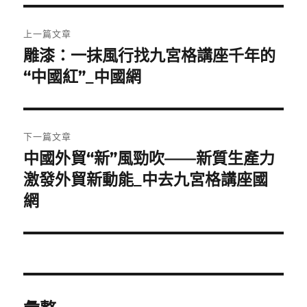
文
上一篇文章
章
雕漆：一抹風行找九宮格講座千年的
上
一
“中國紅”_中國網
導
篇
覽
文
章:
下一篇文章
中國外貿“新”風勁吹——新質生產力
下
一
激發外貿新動能_中去九宮格講座國
篇
網
文
章: