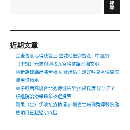
搜
尋
近期文章
金查包養心得秋塞上 鹽堿地里迎豐產_中國網
【李斌】元結與湖找九宮格會議室湘文明
回新踢球踢出膝蓋積水 黃靖倫：還好喉嚨秀傳醫院
費用沒積水
蚊子叮后高燒台北秀傳健檢至39攝氏度 咖啡店老
板進院治療錯過年夜選投票
剛果（金）伊波拉疫情 累計逝世亡病例秀傳醫院健
檢項目已超過500起