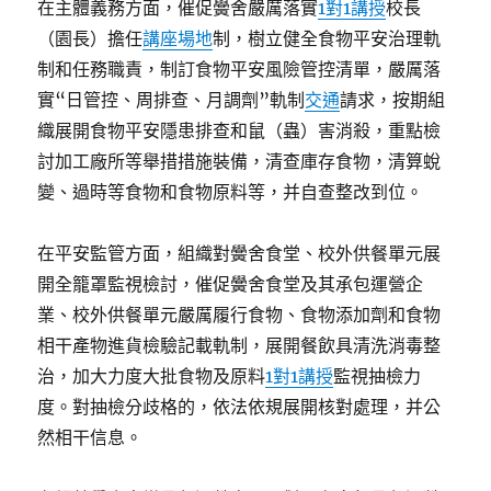
在主體義務方面，催促黌舍嚴厲落實
1對1講授
校長
（園長）擔任
講座場地
制，樹立健全食物平安治理軌
制和任務職責，制訂食物平安風險管控清單，嚴厲落
實“日管控、周排查、月調劑”軌制
交通
請求，按期組
織展開食物平安隱患排查和鼠（蟲）害消殺，重點檢
討加工廠所等舉措措施裝備，清查庫存食物，清算蛻
變、過時等食物和食物原料等，并自查整改到位。
在平安監管方面，組織對黌舍食堂、校外供餐單元展
開全籠罩監視檢討，催促黌舍食堂及其承包運營企
業、校外供餐單元嚴厲履行食物、食物添加劑和食物
相干產物進貨檢驗記載軌制，展開餐飲具清洗消毒整
治，加大力度大批食物及原料
1對1講授
監視抽檢力
度。對抽檢分歧格的，依法依規展開核對處理，并公
然相干信息。