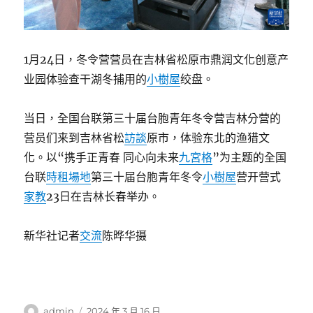
1月24日，冬令营营员在吉林省松原市鼎润文化创意产
业园体验查干湖冬捕用的
小樹屋
绞盘。
当日，全国台联第三十届台胞青年冬令营吉林分营的
营员们来到吉林省松
訪談
原市，体验东北的渔猎文
化。以“携手正青春 同心向未来
九宮格
”为主题的全国
台联
時租場地
第三十届台胞青年冬令
小樹屋
营开营式
家教
23日在吉林长春举办。
新华社记者
交流
陈晔华摄
作
發
admin
2024 年 3 月 16 日