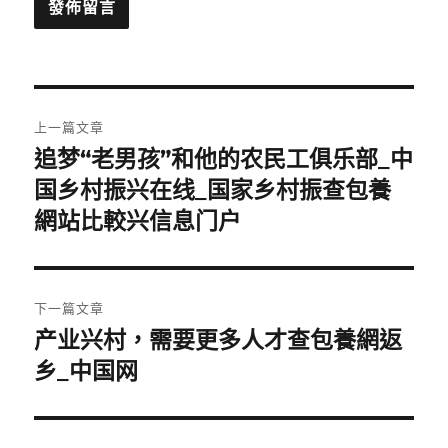
文
上一篇文章
章
追梦“老男孩”和他的农民工俱乐部_中
上
一
国乡村振兴在线_国家乡村振查包養
導
篇
網站比較兴信息门户
覽
文
章:
下一篇文章
产业兴村，需要更多人才查包養網返
下
一
乡_中国网
篇
文