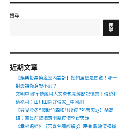
搜尋
搜
尋
近期文章
【娛樂投票億嵐室內設計】她們居然是閨蜜！哪一
對最讓你意想不到？
文明中國行·傳統村人文查包養經歷記憶志｜傳統村
納祿村：山川田園好傳家_中國網
【尋覓冷冬“戰新竹森和診所疫”熱苦衷13】蘭高
鎮：黨員前鋒構筑阻擊疫情堅實樊籬
《幸福媳婦》《宮喜包養經驗3》連播 戴嬌倩橫掃