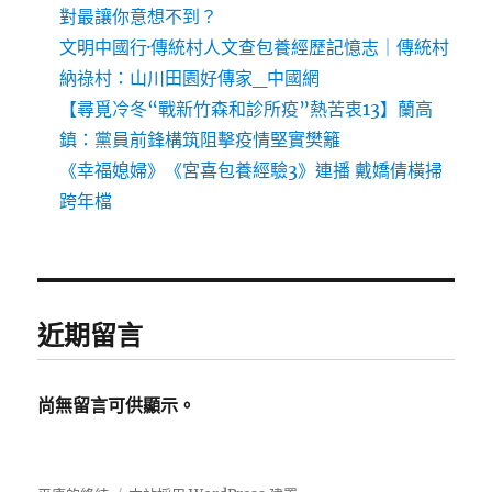
對最讓你意想不到？
文明中國行·傳統村人文查包養經歷記憶志｜傳統村
納祿村：山川田園好傳家_中國網
【尋覓冷冬“戰新竹森和診所疫”熱苦衷13】蘭高
鎮：黨員前鋒構筑阻擊疫情堅實樊籬
《幸福媳婦》《宮喜包養經驗3》連播 戴嬌倩橫掃
跨年檔
近期留言
尚無留言可供顯示。