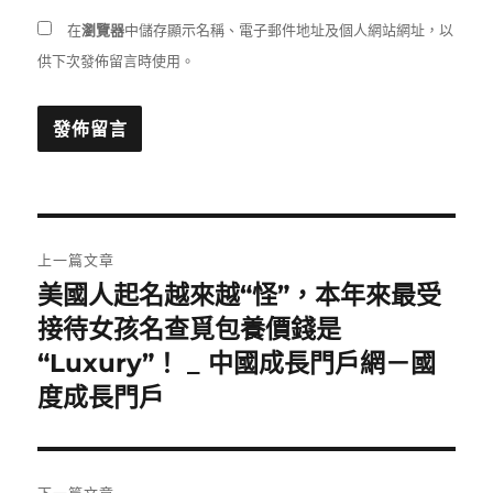
在
瀏覽器
中儲存顯示名稱、電子郵件地址及個人網站網址，以
供下次發佈留言時使用。
文
上一篇文章
章
美國人起名越來越“怪”，本年來最受
上
一
接待女孩名查覓包養價錢是
導
篇
“Luxury”！ _ 中國成長門戶網－國
覽
文
度成長門戶
章: