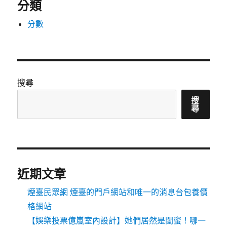
分類
分數
搜尋
搜
尋
近期文章
煙臺民眾網 煙臺的門戶網站和唯一的消息台包養價
格網站
【娛樂投票億嵐室內設計】她們居然是閨蜜！哪一