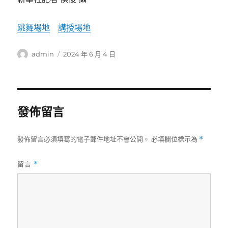
跳舞場地
講授場地
作
發
admin
2024 年 6 月 4 日
者
佈
日
期:
發佈留言
發佈留言必須填寫的電子郵件地址不會公開。
必填欄位標示為
*
留言
*