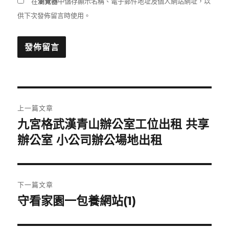
在
瀏覽器
中儲存顯示名稱、電子郵件地址及個人網站網址，以
供下次發佈留言時使用。
文
上一篇文章
章
九宮格武漢青山辦公室工位出租 共享
上
一
辦公室 小公司辦公場地出租
導
篇
覽
文
章:
下一篇文章
守看家園一包養網站(1)
下
一
篇