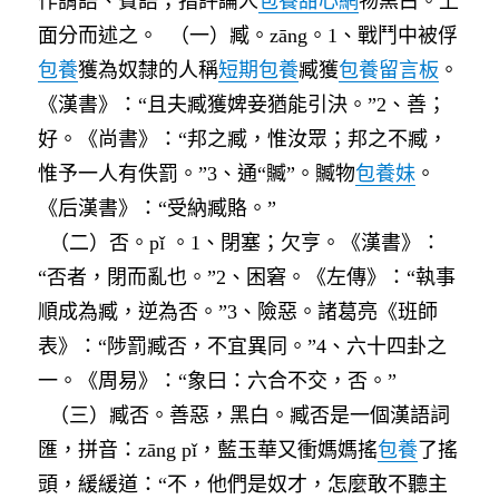
作謂語、賓語；指評論人
包養甜心網
物黑白。上
面分而述之。
（一）臧。zāng。1、戰鬥中被俘
包養
獲為奴隸的人稱
短期包養
臧獲
包養留言板
。
《漢書》：“且夫臧獲婢妾猶能引決。”2、善；
好。《尚書》：“邦之臧，惟汝眾；邦之不臧，
惟予一人有佚罰。”3、通“贓”。贓物
包養妹
。
《后漢書》：“受納臧賂。”
（二）否。pǐ 。1、閉塞；欠亨。《漢書》：
“否者，閉而亂也。”2、困窘。《左傳》：“執事
順成為臧，逆為否。”3、險惡。諸葛亮《班師
表》：“陟罰臧否，不宜異同。”4、六十四卦之
一。《周易》：“象曰：六合不交，否。”
（三）臧否。善惡，黑白。臧否是一個漢語詞
匯，拼音：zāng pǐ，藍玉華又衝媽媽搖
包養
了搖
頭，緩緩道：“不，他們是奴才，怎麼敢不聽主