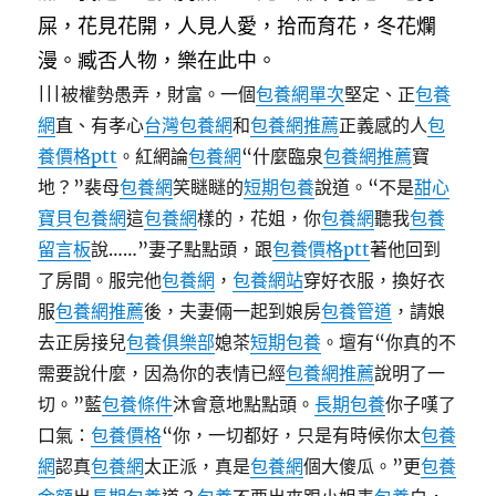
屎，花見花開，人見人愛，拾而育花，冬花爛
漫。臧否人物，樂在此中。
|||被權勢愚弄，財富。一個
包養網單次
堅定、正
包養
網
直、有孝心
台灣包養網
和
包養網推薦
正義感的人
包
養價格ptt
。紅網論
包養網
“什麼臨泉
包養網推薦
寶
地？”裴母
包養網
笑瞇瞇的
短期包養
說道。“不是
甜心
寶貝包養網
這
包養網
樣的，花姐，你
包養網
聽我
包養
留言板
說……”妻子點點頭，跟
包養價格ptt
著他回到
了房間。服完他
包養網
，
包養網站
穿好衣服，換好衣
服
包養網推薦
後，夫妻倆一起到娘房
包養管道
，請娘
去正房接兒
包養俱樂部
媳茶
短期包養
。壇有“你真的不
需要說什麼，因為你的表情已經
包養網推薦
說明了一
切。”藍
包養條件
沐會意地點點頭。
長期包養
你子嘆了
口氣：
包養價格
“你，一切都好，只是有時候你太
包養
網
認真
包養網
太正派，真是
包養網
個大傻瓜。”更
包養