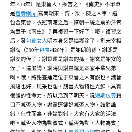
年-433年）是東晉人，換言之，《南史》不單單
是
包養網ppt
寫南朝宋、齊、梁、陳之人事，還
包含東晉，衣冠南渡之后、隋朝一統之前的汗青
均載于《南史》？再複習一下好了：哦，複習之
后，發
包養女人
明本身又是搞糊涂了。劉宋宰相
謝晦（390年
包養
-426年）是謝朗的孫，謝朗是
謝安的侄子；謝靈運是謝玄的孫，謝玄是謝安的
侄子。這般講，謝晦與謝靈運是本家平輩兄弟
啊。哦，將謝靈運定位于東晉之人有誤也。魏晉
風騷也好，風采也罷，魏晉人物特性光鮮，具有
很強的性命力，所以活到了明天。阮
短期包養
籍
口不臧否人物，謝靈運卻好臧否人物，誰對誰
錯？任性而為，非論對錯，大家有大家的活法
吧。臧否人物為動賓式，臧否為動，人物為賓；