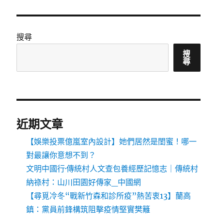
搜尋
搜
尋
近期文章
【娛樂投票億嵐室內設計】她們居然是閨蜜！哪一
對最讓你意想不到？
文明中國行·傳統村人文查包養經歷記憶志｜傳統村
納祿村：山川田園好傳家_中國網
【尋覓冷冬“戰新竹森和診所疫”熱苦衷13】蘭高
鎮：黨員前鋒構筑阻擊疫情堅實樊籬