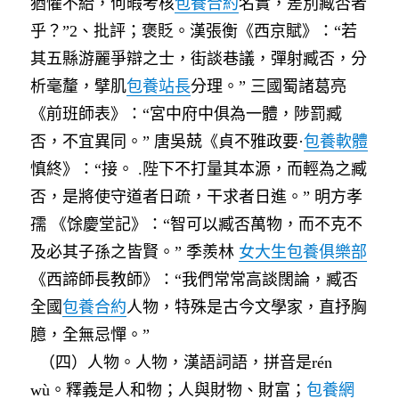
猶懼不給，何暇考核
包養合約
名實，差別臧否者
乎？”2、批評；褒貶。漢張衡《西京賦》：“若
其五縣游麗爭辯之士，街談巷議，彈射臧否，分
析毫釐，擘肌
包養站長
分理。” 三國蜀諸葛亮
《前班師表》：“宮中府中俱為一體，陟罰臧
否，不宜異同。” 唐吳兢《貞不雅政要·
包養軟體
慎終》：“接。 .陛下不打量其本源，而輕為之臧
否，是將使守道者日疏，干求者日進。” 明方孝
孺 《馀慶堂記》：“智可以臧否萬物，而不克不
及必其子孫之皆賢。” 季羨林
女大生包養俱樂部
《西諦師長教師》：“我們常常高談闊論，臧否
全國
包養合約
人物，特殊是古今文學家，直抒胸
臆，全無忌憚。”
（四）人物。人物，漢語詞語，拼音是rén
wù。釋義是人和物；人與財物、財富；
包養網