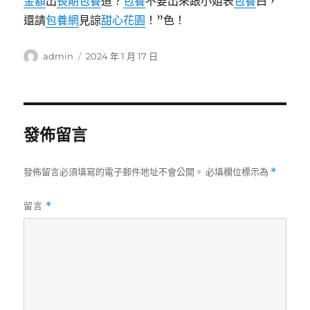
金額
出
長期包養
道？
包養
不要出來跟小姐表
包養
白，
還請
包養網
見諒
甜心花園
！”色！
作
發
admin
2024 年 1 月 17 日
者
佈
日
期:
發佈留言
發佈留言必須填寫的電子郵件地址不會公開。
必填欄位標示為
*
留言
*