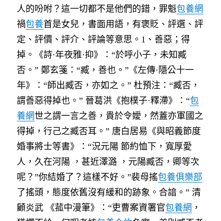
人的吩咐？這一切都不是他們的錯，罪魁
包養網
禍
包養
首是女兒，書面用語，有褒貶、評選、評
定、評價、評介、評論等意思。1、善惡；得
掉。《詩·年夜雅·抑》：“於呼小子，未知臧
否。” 鄭玄箋：“臧，善也。”《左傳·隱公十一
年》：“師出臧否，亦如之。” 杜預注：“臧否，
謂善惡得掉也。” 晉葛洪《抱樸子·釋滯》：“
包
養網
世之謂一言之善，貴於令嬡，然蓋亦軍國之
得掉，行己之臧否耳。” 唐白居易《與昭義節度
婚事將士等書》：“況元陽 節約恤下，寬厚愛
人，久在河陽 ，甚近澤潞 ，元陽臧否，卿等次
呢？”你結婚了？這樣不好。”裴母搖
包養俱樂部
了搖頭，態度依舊沒有緩和的跡象。合諳。” 清
顧炎武 《菰中漫筆》：“吏曹案資署官
包養網
，