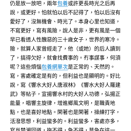
仍是放一放吧，兩年
包養
或許更長時光之后再
說，或更好。怕就怕以后不記得了，怕以后沒有
愛好了，沒無機會、時光了。本身心里也知道，
不寫更好，寫有風險，說人是非，更有風是一個
早已看透人性醜惡的三十歲女子，世界的寒冷。
險，就算人家曾經走了，他（或她）的后人讀到
了，搞得欠好，就會找費事的。冇事謀事，何須
呢？這些煩惱
包養網單次
是正常的、天然的。
寫，害處確定是有的，但利益也是顯明的。好比
說，寫《響水大好人唐淑林》《響水大好人羅建
武》等帖子，宣揚響水村的大好人功德，弘揚正
能量，唱響主旋律，增進鄉風文明，是職責地
點，也是喜好地點。閑著也是閑著，操練打字，
活潑思想，利益蠻多的。
利益蠻多，害處亦多，
寫肖楚湘同道，拖不得，急不得，莫急在這一