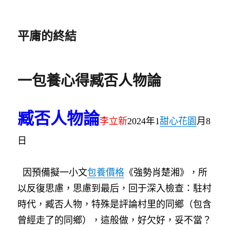
平庸的終結
一包養心得臧否人物論
臧否人物論
李立新
2024年1
甜心花園
月8
日
因預備擬一小文
包養價格
《強勢肖楚湘》，所
以反復思慮，思慮到最后，回于深入檢查：駐村
時代，臧否人物，特殊是評論村里的同鄉（包含
曾經走了的同鄉），這般做，好欠好，妥不當？