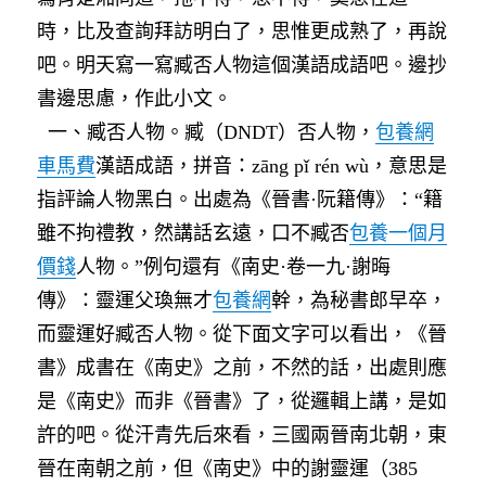
時，比及查詢拜訪明白了，思惟更成熟了，再說
吧。明天寫一寫臧否人物這個漢語成語吧。邊抄
書邊思慮，作此小文。
一、臧否人物。臧（DNDT）否人物，
包養網
車馬費
漢語成語，拼音：zāng pǐ rén wù，意思是
指評論人物黑白。出處為《晉書·阮籍傳》：“籍
雖不拘禮教，然講話玄遠，口不臧否
包養一個月
價錢
人物。”例句還有《南史·卷一九·謝晦
傳》：靈運父瑍無才
包養網
幹，為秘書郎早卒，
而靈運好臧否人物。從下面文字可以看出，《晉
書》成書在《南史》之前，不然的話，出處則應
是《南史》而非《晉書》了，從邏輯上講，是如
許的吧。從汗青先后來看，三國兩晉南北朝，東
晉在南朝之前，但《南史》中的謝靈運（385