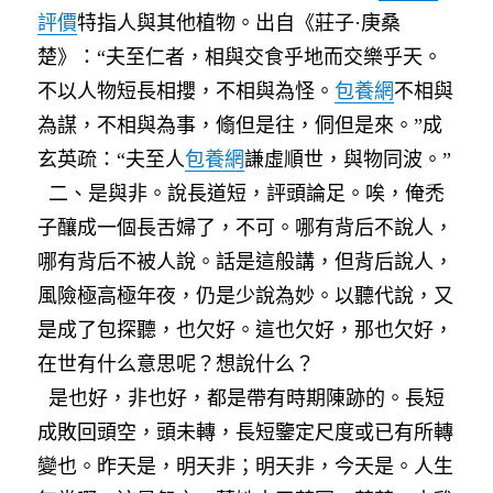
評價
特指人與其他植物。出自《莊子·庚桑
楚》：“夫至仁者，相與交食乎地而交樂乎天。
不以人物短長相攖，不相與為怪。
包養網
不相與
為謀，不相與為事，翛但是往，侗但是來。”成
玄英疏：“夫至人
包養網
謙虛順世，與物同波。”
二、是與非。說長道短，評頭論足。唉，俺禿
子釀成一個長舌婦了，不可。哪有背后不說人，
哪有背后不被人說。話是這般講，但背后說人，
風險極高極年夜，仍是少說為妙。以聽代說，又
是成了包探聽，也欠好。這也欠好，那也欠好，
在世有什么意思呢？想說什么？
是也好，非也好，都是帶有時期陳跡的。長短
成敗回頭空，頭未轉，長短鑒定尺度或已有所轉
變也。昨天是，明天非；明天非，今天是。人生