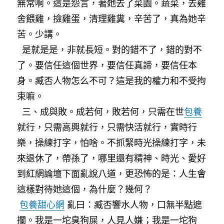
無常啊。這是怨言，著她去了菜園。蔬菜，去雞
舍餵雞，撿雞蛋，清理雞糞，辛苦了，真為她辛
苦。少講。
是就是是，非就長短。對的錯不了，錯的對不
了。要信任這個世界，要信任真諦，要信任本
身。臧否人物怎么不可？這是我的權力和不受拘
束嘛。
三、成與敗。成若何，敗若何，只需在世
包養
就行，只需高興就行，只需快活就行，實時行
樂，操練打字，怕啥。不抓緊時光操練打字，未
來退休了，帶孫了，哪里還有精神、時光、愛好
到紅網論壇下面亂說八道，更恐怖的是：人生會
這樣對待她這個，為什麼？幾何？
包養甜心網
亂曰：臧否響水人物，口無半點遮
攔。我是一坨臭狗屎，人見人嫌；我是一坨狗