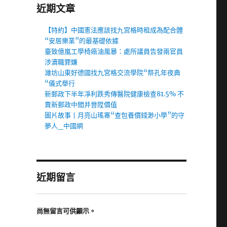
近期文章
【特約】中國憲法應該找九宮格時租成為配合體
“安居樂業”的最基礎依據
臺致億嵐工學椅癌油風暴：處所議員告發兩官員
涉瀆職罪嫌
濰坊山東好德國找九宮格交流學院“祭孔年夜典
“儀式舉行
新郵政下半年凈利跌秀傳醫院健康檢查81.5% 不
賣新郵政中間并晉陞價值
圖片故事丨月亮山瑤寨“查包養價錢渺小學”的守
夢人_中國網
近期留言
尚無留言可供顯示。