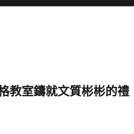
格教室鑄就文質彬彬的禮