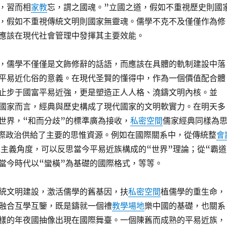
，習而相
家教
忘，謂之國魂。”立國之道，假如不重視歷史則國
，假如不重視傳統文明則國家無靈魂。儒學不克不及僅僅作為修
應該在現代社會管理中發揮其主要效能。
，儒學不僅僅是文飾修辭的話語，而應該在具體的軌制建設中落
平易近化俗的意義。在現代圣賢的懂得中，作為一個價值配合體
止步于國富平易近強，更是塑造正人人格、澆鑄文明內核。並
國家而言，經典與歷史構成了現代國家的文明軟實力。在明天多
世界，“和而分歧”的標準廣為接收，
私密空間
儒家經典同樣為
際政治供給了主要的思惟資源。例如在國際關系中，從傳統整
會
”主義角度，可以反思當今平易近族構成的“世界”理論；從“霸道
當今時代以“蠻橫”為基礎的國際格式，等等。
統文明建設，激活儒學的舊基因，扶
私密空間
植儒學的重生命，
融合互學互鑒，既是鑄就一個禮
教學場地
樂中國的基礎，也關系
樣的年夜國抽像出現在國際舞臺。一個陳舊而成熟的平易近族，