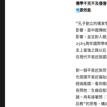
儒學不克不及僅僅
地
要效能
“孔子創立的儒家
影響，是中國傳統
影響，並且對人類
2565周年國際
走上富強之路以后
在現代平易近族國
對一個平易近族而
也是國平易近福祉
經過衛國，看到衛
有問他：生齒這般
饒。冉有接著問：
后教”的思惟，構