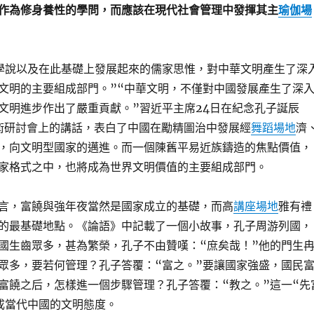
作為修身養性的學問，而應該在現代社會管理中發揮其主
瑜伽場
學說以及在此基礎上發展起來的儒家思惟，對中華文明產生了深
文明的主要組成部門。”“中華文明，不僅對中國發展產生了深
文明進步作出了嚴重貢獻。”習近平主席24日在紀念孔子誕辰
學術研討會上的講話，表白了中國在勵精圖治中發展經
舞蹈場地
濟
，向文明型國家的邁進。而一個陳舊平易近族鑄造的焦點價值，
家格式之中，也將成為世界文明價值的主要組成部門。
言，富饒與強年夜當然是國家成立的基礎，而高
講座場地
雅有禮
的最基礎地點。《論語》中記載了一個小故事，孔子周游列國，
國生齒眾多，甚為繁榮，孔子不由贊嘆：“庶矣哉！”他的門生
眾多，要若何管理？孔子答覆：“富之。”要讓國家強盛，國民
富饒之后，怎樣進一個步驟管理？孔子答覆：“教之。”這一“先
成當代中國的文明態度。