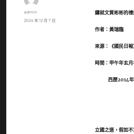
作
admin
鑄就文質彬彬的禮
者
發
2024 年 12 月 7 日
佈
作者：黃瑞臨
日
期:
來源：《國民日報》
時間：甲午年玄月
西歷2014年9
立國之道，假如不