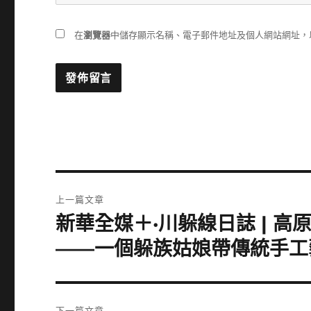
在
瀏覽器
中儲存顯示名稱、電子郵件地址及個人網站網址，
文
上一篇文章
章
新華全媒＋·川躲線日誌 | 
上
一
導
——一個躲族姑娘帶傳統手工
篇
覽
文
章:
下一篇文章