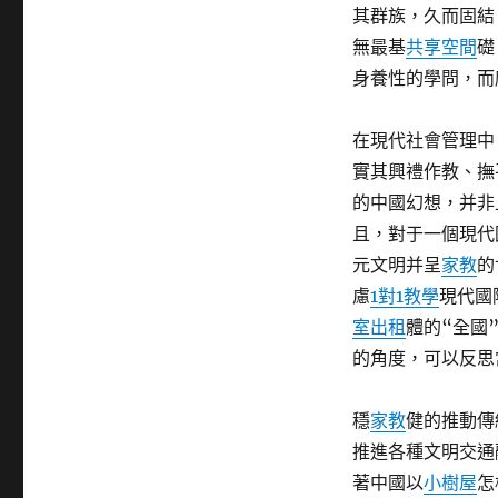
其群族，久而固結
無最基
共享空間
礎
身養性的學問，而
在現代社會管理中
實其興禮作教、撫
的中國幻想，并非
且，對于一個現代
元文明并呈
家教
的
慮
1對1教學
現代國
室出租
體的“全國
的角度，可以反思
穩
家教
健的推動傳
推進各種文明交通
著中國以
小樹屋
怎