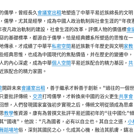
的儒學，曾經長久
會議室出租
地塑造了中華平易近族綿長的文明
，儒學，尤其是經學，成為中國人政治軌制與社會生涯的“年夜
年夜凡政治軌制的建設，社會生涯的改革，評價人物的價值標
會
惡的基礎標準，都源自于儒學。恰是經典體系所塑造的思惟在一
地傳承，才成績了中華平
私密空間
易近族數千年歷史與文明
家教
些經典思惟，也成為中國現代的焦點價值，并在歷史的變遷中，
人的內心深處，成為中華
個人空間
平易近族配合的精力基因，
共
近族配合的精力家園。
流
開辟未來
會議室出租
，善于繼承才幹善于創新。”過往的一個
只要批評傳統、
交流
打垮儒學，才幹換來中國的浴火更生
共享會
回想，人們發現國家富強初步實現之后，傳統文明從頭成為思慮
思
教學
惟資源。康有為曾撰文批評平易近國初年的“往中國化”
其“國魂”，他說：“凡為國者，必有以自立也。其自立之道，
小
舞蹈場地
俗，深刻其國民之心，化成其心機，融洽其肌膚，鑄冶