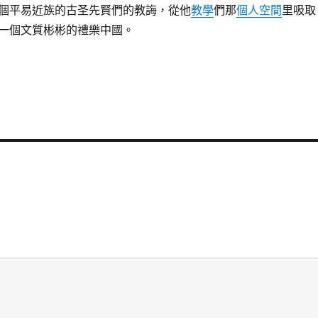
個平易近族的古圣先賢們的教誨，從他
教學
們那
個人空間
里吸取
一個文質彬彬的禮樂中國。