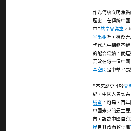
作為傳統文明焦點
歷史。在傳統中國
章”
共享會議室
，
室出租
準，權衡善
代代人中綿延不絕
的配合延續。而這
沉淀在每一個中國
享空間
是中華平易
“不忘歷史才幹
交
紀，中國人曾認為
議室
。可是，百年
中國未來的最主要
向，認為中國自有
屋
自其政治教化風