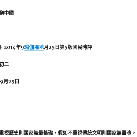
樂中國
2014年9
瑜伽場地
月25日第5版國民時評
初二
月25日
重視歷史則國家無最基礎，假如不重視傳統文明則國家無靈魂。