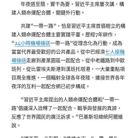
年夜道至簡，實干為要。習近平主席屢次講，構
建人類命運配合體，關鍵外行動。
共建“一帶一路”，恰是習近平主席首倡樹立的構
建人類命運配合體主要實踐平臺。歷經7年耕作，
“
24小時機場接送
一帶一路”從理念化為行動，成為
當當代界最受歡迎的公共產品。從中巴經濟
七人座機
場接送
走廊到產業園區一起配合，從中老鐵路到中歐
班列，從比雷埃夫斯港到漢班托塔港，一大量重點項
目周全推進，一個輻射全球各年夜陸、連接世界各年
夜洋的互利一起配合網已初步構成。
“習近平主席提出的人類命運配合體和‘一帶一
路’倡議深入詮釋了一起配合、戰爭與發展的真諦，
反應了世界國民的廣泛訴求。”巴基斯坦總統阿爾維
說。