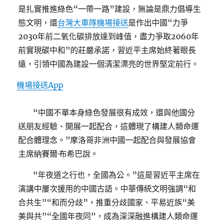
是扎實推進綠色“一帶一路”建設，無論是鼎力倡導生
態文明，還
台灣大車隊機場接送
是作出中國“力爭
2030年前二氧化碳排放達到峰值，盡力爭取2060年
前實現碳中和”的莊嚴承諾，習近平主席始終著眼長
遠，引領中國為建設一個清潔漂亮的世界堅定前行。
機場接送App
“中國不單本身綠色發展很有成效，還與他國分
送朋友經驗、開展一起配合，這體現了構建人類命運
配合體理念。”摩洛哥非洲中國一起配合與發展協會
主席納賽爾·布希巴說。
“年夜道之行也，全國為公。”這是習近平主席在
演講中屢次援用的中國古語。中華傳統文明強調“和
合共生”“和而分歧”，推重分歧國家、平易近族“美
美與共”“全國年夜同”，成為深深融進構建人類命運