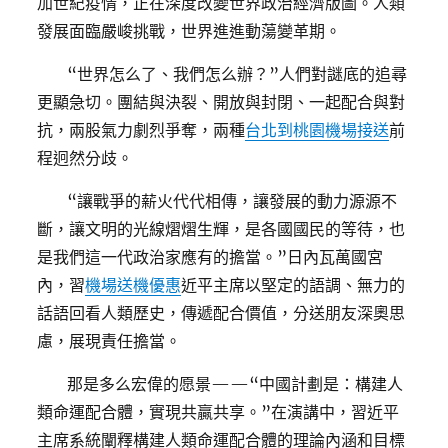
加世紀疫情，正在深度改變世界政治經濟版圖。人類
發展面臨嚴峻挑戰，世界進進動蕩變革期。
“世界怎么了、我們怎么辦？”人們對謎底的追尋
更顯急切。團結與決裂、開放與封閉、一起配合與對
抗，兩股氣力劇烈爭奪，兩種
台北到桃園機場接送
前
程迥然分歧。
“讓戰爭的薪火代代相傳，讓發展的動力源源不
斷，讓文明的光線熠熠生輝，是各國國民的等待，也
是我們這一代政治家應有的擔當。”日內瓦萬國宮
內，習
機場送機優惠
近平主席以堅定的語調、無力的
話語回看人類歷史，傳遞配合價值，分送朋友深奧思
慮，展現責任擔當。
那是多么宏偉的愿景——“中國計劃是：構建人
類命運配合體，實現共贏共享。”在演講中，習近平
主席系統闡釋構建人類命運配合體的理論內涵和目標