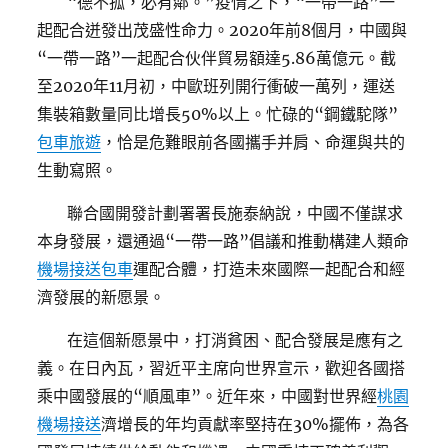
“德不孤，必有鄰。”疫情之下，“一帶一路”一
起配合迸發出茂盛性命力。2020年前8個月，中國與
“一帶一路”一起配合伙伴貿易額達5.86萬億元。截
至2020年11月初，中歐班列開行衝破一萬列，運送
集裝箱數量同比增長50%以上。忙碌的“鋼鐵駝隊”
包車旅遊
，恰是危難眼前各國攜手并肩、命運與共的
生動寫照。
聯合國開發計劃署署長施泰納說，中國不僅謀求
本身發展，還通過“一帶一路”倡議和推動構建人類命
機場接送包車
運配合體，打造未來國際一起配合和經
濟發展的新愿景。
在這個新愿景中，打消貧困、配合發展是應有之
義。在日內瓦，習近平主席向世界宣示，歡迎各國搭
乘中國發展的“順風車”。近年來，中國對世界經
桃園
機場接送
濟增長的年均貢獻率堅持在30%擺佈，為各