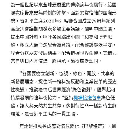
為一個世紀以來全球最嚴重的傳染病年夜風行，給國
際次序帶來史無前例的沖擊。面對異常復雜的國際形
勢，習近平主席2020年列席聯合國成立75周年系列
高級別會議期間發表多場主要講話，闡明中國主張，
提出中國計劃，呼吁各國跳出小圈子和零和博弈思
維，樹立人類命運配合體意識，配合維護廣泛平安，
配合分送朋友發展結果，配合把握世界命運，其精力
宗旨與日內瓦演講一脈相承，贏得廣泛認同。
“各國要樹立創新、協調、綠色、開放、共享的
新發展理念，捉住新一輪科技反動和產業變革的歷史
性機遇，推動疫情后世界經濟‘綠色復蘇’，匯聚起可
持續發展的強年夜協力。”堅持
機場接送包車
綠色低
碳，讓人與天然共生共存，像對待性命一樣對待生態
環境，是習近平主席的一貫主張。
無論是推動達成應對氣候變化《巴黎協定》，還