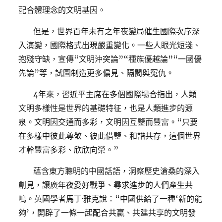
配合體理念的文明基因。
但是，世界百年未有之年夜變局催生國際次序深
入演變，國際格式出現嚴重變化。一些人眼光短淺、
抱殘守缺，宣傳“文明沖突論”“種族優越論”“一國優
先論”等，試圖制造更多偏見、隔閡與冤仇。
4年來，習近平主席在多個國際場合指出，人類
文明多樣性是世界的基礎特征，也是人類進步的源
泉。文明因交通而多彩，文明因互鑒而豐富。“只要
在多樣中彼此尊敬、彼此借鑒、和諧共存，這個世界
才幹豐富多彩、欣欣向榮。”
蘊含東方聰明的中國話語，洞察歷史滄桑的深入
創見，讓廣年夜愛好戰爭、尋求進步的人們產生共
鳴。英國學者馬丁·雅克說：“中國供給了一種‘新的能
夠’，開辟了一條一起配合共贏、共建共享的文明發