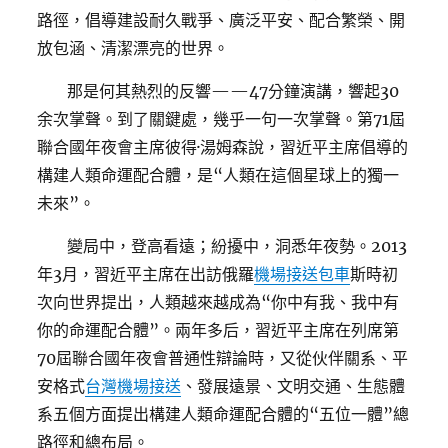
路徑，倡導建設耐久戰爭、廣泛平安、配合繁榮、開
放包涵、清潔漂亮的世界。
那是何其熱烈的反響——47分鐘演講，響起30
余次掌聲。到了關鍵處，幾乎一句一次掌聲。第71屆
聯合國年夜會主席彼得·湯姆森說，習近平主席倡導的
構建人類命運配合體，是“人類在這個星球上的獨一
未來”。
變局中，登高看遠；紛擾中，洞悉年夜勢。2013
年3月，習近平主席在出訪俄羅
機場接送包車
斯時初
次向世界提出，人類越來越成為“你中有我、我中有
你的命運配合體”。兩年多后，習近平主席在列席第
70屆聯合國年夜會普通性辯論時，又從伙伴關系、平
安格式
台灣機場接送
、發展遠景、文明交通、生態體
系五個方面提出構建人類命運配合體的“五位一體”總
路徑和總布局。