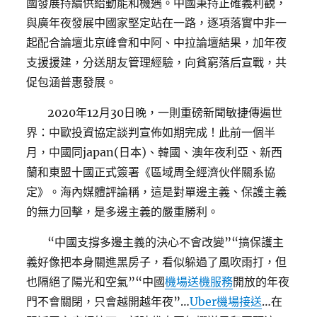
國發展持續供給動能和機遇。中國秉持正確義利觀，
與廣年夜發展中國家堅定站在一路，逐項落實中非一
起配合論壇北京峰會和中阿、中拉論壇結果，加年夜
支援援建，分送朋友管理經驗，向貧窮落后宣戰，共
促包涵普惠發展。
2020年12月30日晚，一則重磅新聞敏捷傳遍世
界：中歐投資協定談判宣佈如期完成！此前一個半
月，中國同japan(日本)、韓國、澳年夜利亞、新西
蘭和東盟十國正式簽署《區域周全經濟伙伴關系協
定》。海內媒體評論稱，這是對單邊主義、保護主義
的無力回擊，是多邊主義的嚴重勝利。
“中國支撐多邊主義的決心不會改變”“搞保護主
義好像把本身關進黑房子，看似躲過了風吹雨打，但
也隔絕了陽光和空氣”“中國
機場送機服務
開放的年夜
門不會關閉，只會越開越年夜”…
Uber機場接送
…在