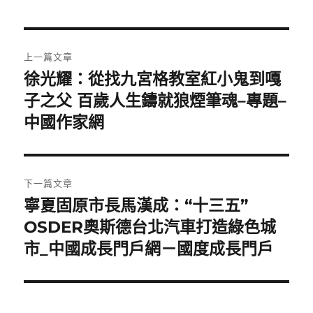
文
上一篇文章
章
徐光耀：從找九宮格教室紅小鬼到嘎
上
一
子之父 百歲人生鑄就狼煙筆魂–專題–
導
篇
中國作家網
覽
文
章:
下一篇文章
寧夏固原市長馬漢成：“十三五”
下
一
OSDER奧斯德台北汽車打造綠色城
篇
市_中國成長門戶網－國度成長門戶
文
章: