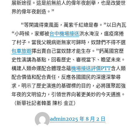
展新途徑。這是前無前人的偉年夜創舉，也是改變世
界的偉年夜創造。”
“等閑識得東風面，萬紫千紅總是春。”以日內瓦
“小時候，家鄉被
台中機場接送
洪水淹沒，瘟疫席捲
了村子。當我父親病逝無家可歸時，奴隸們不得不選
包車旅遊
擇出賣自己當奴隸才能生存。”鈣萬國宮歷
史性演講為基點，回看歷史、審視當下、瞻望未來。
構建人類命運配合體理念蘊
機場接送評價PTT
含人類
配合價值和配合責任，反應各國國民的深邃深摯尋
求，明示了歷史演進的基礎標的目的，必將匯聚起強
年夜的文明協力，引領世界向著更美妙的今天邁進。
（新華社記者韓墨 陳杉 金正）
作
發
admin
2025 年 8 月 2 日
者
佈
日