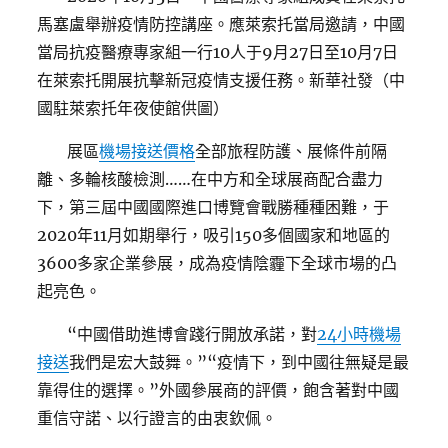
馬塞盧舉辦疫情防控講座。應萊索托當局邀請，中國
當局抗疫醫療專家組一行10人于9月27日至10月7日
在萊索托開展抗擊新冠疫情支援任務。新華社發（中
國駐萊索托年夜使館供圖）
展區
機場接送價格
全部旅程防護、展條件前隔
離、多輪核酸檢測……在中方和全球展商配合盡力
下，第三屆中國國際進口博覽會戰勝種種困難，于
2020年11月如期舉行，吸引150多個國家和地區的
3600多家企業參展，成為疫情陰霾下全球市場的凸
起亮色。
“中國借助進博會踐行開放承諾，對
24小時機場
接送
我們是宏大鼓舞。”“疫情下，到中國往無疑是最
靠得住的選擇。”外國參展商的評價，飽含著對中國
重信守諾、以行證言的由衷欽佩。