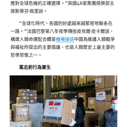
應對全球危機的正確選擇。”英國48家集團俱樂部主
席斯蒂芬·佩里說。
“全球化時代，各國的好處越來越緊密地聯系在
一路。”法國巴黎第八年夜學傳授皮埃爾·皮卡爾說，
構建人類命運配合體是
機場接送
中國為維護人類戰爭
與福祉所提出的主要倡議，也是人類歷史上最主要的
哲學思惟之一。
篤志躬行為蒼生