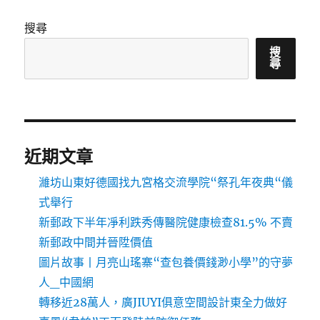
搜尋
搜
尋
近期文章
濰坊山東好德國找九宮格交流學院“祭孔年夜典“儀
式舉行
新郵政下半年凈利跌秀傳醫院健康檢查81.5% 不賣
新郵政中間并晉陞價值
圖片故事丨月亮山瑤寨“查包養價錢渺小學”的守夢
人_中國網
轉移近28萬人，廣JIUYI俱意空間設計東全力做好