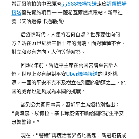
希瓦爾航拍的中巴經濟
55688機場接送
走廊
評價機場
接送
優先實施項目——薩希瓦爾燃煤電站。新華社
發（艾哈邁德·卡邁勒攝）
后疫情時代，人類將若何自處？世界要往向何
方？站在21世紀第三個十年的開端，面對種種不合、
對立和沒有方向，人們等待解答。
回想4年前，習近平主席在萬國宮講臺告訴人
們，世界上沒有絕對平安
Uber機場接送
的世外桃
源，一國的平安不克不及樹立在別國的動蕩之上，他
國的威脅也能夠成為本國的挑戰。
談到公共衛鬧事業，習近平主席還特別指出：
“禽流感、埃博拉、寨卡等疫情不斷給國際衛生平安
敲響警鐘。”
現在，“警鐘”再度活著界各地響起：新冠疫情成