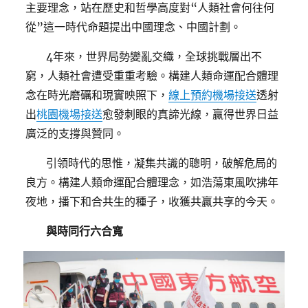
主要理念，站在歷史和哲學高度對“人類社會何往何
從”這一時代命題提出中國理念、中國計劃。
4年來，世界局勢變亂交織，全球挑戰層出不
窮，人類社會遭受重重考驗。構建人類命運配合體理
念在時光磨礪和現實映照下，
線上預約機場接送
透射
出
桃園機場接送
愈發刺眼的真諦光線，贏得世界日益
廣泛的支撐與贊同。
引領時代的思惟，凝集共識的聰明，破解危局的
良方。構建人類命運配合體理念，如浩蕩東風吹拂年
夜地，播下和合共生的種子，收獲共贏共享的今天。
與時同行六合寬