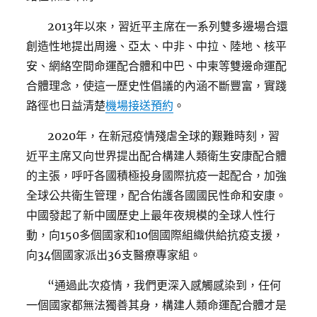
2013年以來，習近平主席在一系列雙多邊場合還
創造性地提出周邊、亞太、中非、中拉、陸地、核平
安、網絡空間命運配合體和中巴、中柬等雙邊命運配
合體理念，使這一歷史性倡議的內涵不斷豐富，實踐
路徑也日益清楚
機場接送預約
。
2020年，在新冠疫情殘虐全球的艱難時刻，習
近平主席又向世界提出配合構建人類衛生安康配合體
的主張，呼吁各國積極投身國際抗疫一起配合，加強
全球公共衛生管理，配合佑護各國國民性命和安康。
中國發起了新中國歷史上最年夜規模的全球人性行
動，向150多個國家和10個國際組織供給抗疫支援，
向34個國家派出36支醫療專家組。
“通過此次疫情，我們更深入感觸感染到，任何
一個國家都無法獨善其身，構建人類命運配合體才是